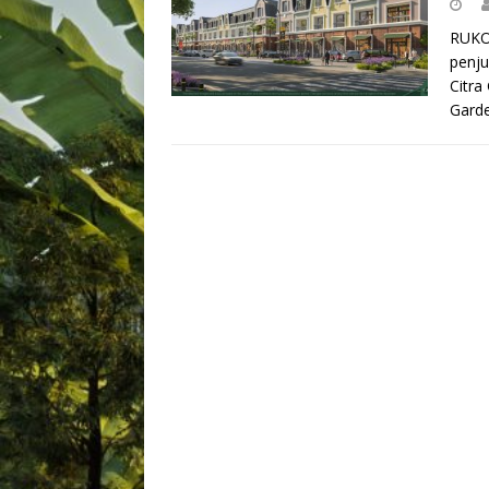
RUKO
penju
Citra
Gard