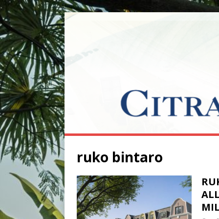
ruko bintaro
RU
AL
MI